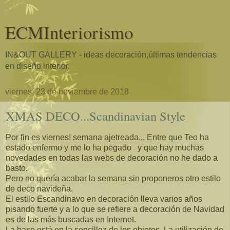
ECMInteriorismo
IN&OUT GALLERY - ideas decoración,últimas tendencias
en diseño interior.
viernes, 23 de noviembre de 2018
XMAS DECO...Scandinavian Style
Por fin es viernes! semana ajetreada... Entre que Teo ha
estado enfermo y me lo ha pegado y que hay muchas
novedades en todas las webs de decoración no he dado a
basto.
Pero no quería acabar la semana sin proponeros otro estilo
de deco navideña.
El estilo Escandinavo en decoración lleva varios años
pisando fuerte y a lo que se refiere a decoración de Navidad
es de las más buscadas en Internet.
La base está en la sencillez de los objetos. La utilización de