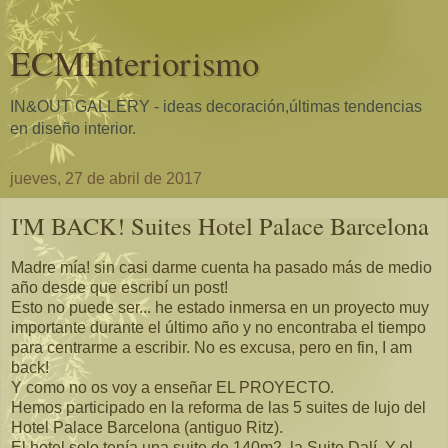
ECMInteriorismo
IN&OUT GALLERY - ideas decoración,últimas tendencias
en diseño interior.
jueves, 27 de abril de 2017
I'M BACK! Suites Hotel Palace Barcelona
Madre mía! sin casi darme cuenta ha pasado más de medio
año desde que escribí un post!
Esto no puede ser... he estado inmersa en un proyecto muy
importante durante el último año y no encontraba el tiempo
para centrarme a escribir. No es excusa, pero en fin, I am
back!
Y como no os voy a enseñar EL PROYECTO.
Hemos participado en la reforma de las 5 suites de lujo del
Hotel Palace Barcelona (antiguo Ritz).
El hotel solo tenía una suite de 140m2, la Suite Dalí. Y el