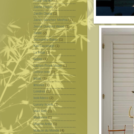
Issey Miyaki
(1)
Jaime Hayon
(1)
Jardín Diana
(1)
Javier Sanchez Medina
(1)
Jesse Dunford Wood
(1)
Jielde
(2)
Josephine Baker
(1)
Kali Cavanagh
(1)
La Rioja
(1)
ladder
(1)
Lázaro Rosa Violan
(1)
Lemon tree
(1)
letras
(1)
limones
(1)
Londres
(1)
look4deco
(2)
Luxury hotels
(1)
Mad Men
(1)
Madonna
(1)
Maison Artist
(1)
Maison du Monde
(4)