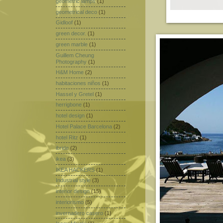
geometric lamps
(1)
geometrical deco
(1)
Gidloof
(1)
green decor.
(1)
green marble
(1)
Guillem Cheung
Photography
(1)
H&M Home
(2)
habitaciones niños
(1)
Hassel y Gretel
(1)
herrigbone
(1)
hotel design
(1)
Hotel Palace Barcelona
(2)
hotel Ritz
(1)
ibride
(2)
ikea
(3)
IKEA HACKERS
(1)
Industrial style
(3)
interior design
(15)
interiorismo
(5)
invernadero casero
(1)