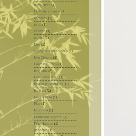
dusty deco
(1)
ECMInteriorismo
(14)
efímeros
(1)
esos
(1)
esparto
(1)
espiga
(1)
Etro
(1)
eucalyptus green deco
(1)
Eva Cheung
(2)
Fantastic Frank
(1)
feng shui
(5)
Feria Milan 2013
(1)
figuras geométricas.
(1)
floral art
(1)
Flors Amelia
(1)
Flos
(1)
fotografía
(1)
Francisco Segarra.
(1)
Fritz Hansen
(1)
geodesic
(1)