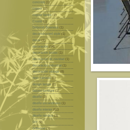
concrete
(1)
copper
(1)
copper lamps
(1)
Crustó
(1)
Deborah Bowness
(1)
deconstructed style
(1)
decor
(1)
decoración
(14)
decoración bodas
(1)
decoracion de navidad
(1)
decoración industrial
(1)
decoración vintage
(8)
deer cameos
(1)
design lamps
(1)
dipped furniture
(1)
diseño
(3)
diseño escandinavo
(1)
diseño interior
(61)
diseño nórdico
(3)
DIY
(9)
driftwood
(1)