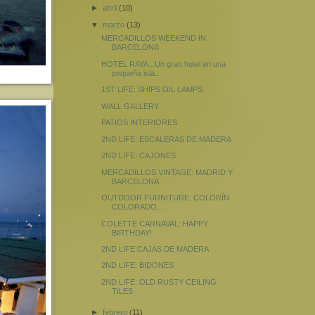
►
abril
(10)
▼
marzo
(13)
MERCADILLOS WEEKEND IN
BARCELONA
HOTEL RAYA...Un gran hotel en una
pequeña isla...
1ST LIFE: SHIPS OIL LAMPS
WALL GALLERY
PATIOS INTERIORES
2ND LIFE: ESCALERAS DE MADERA
2ND LIFE: CAJONES
MERCADILLOS VINTAGE: MADRID Y
BARCELONA
OUTDOOR FURNITURE: COLORÍN
COLORADO...
COLETTE CARNAVAL: HAPPY
BIRTHDAY!
2ND LIFE:CAJAS DE MADERA
2ND LIFE: BIDONES
2ND LIFE: OLD RUSTY CEILING
TILES
►
febrero
(11)