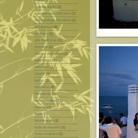
Ailanto
(1)
Andrew Martin
(1)
animales personificados
(1)
Anthropologie Barcelona
(1)
arquitectura
(4)
Art Decó
(1)
arte escénicas
(1)
Artemide
(1)
Autumn decoration
(1)
baby decor
(1)
babyroom
(1)
bakery
(1)
baños
(1)
barcelona
(6)
Barkaboda
(1)
bathroom ideas
(1)
bidones
(1)
bistro
(1)
bloomingville
(1)
boda de ensueño
(1)
boda romántica
(1)