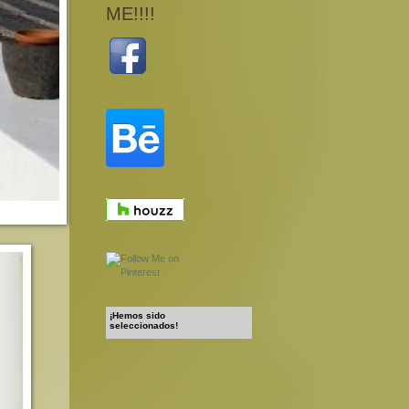
ME!!!!
¡Hemos sido
seleccionados!