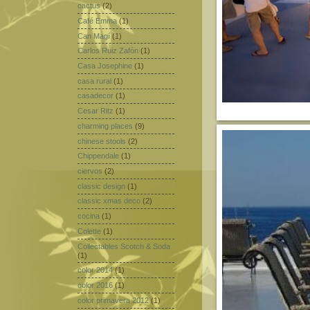
cactus
(2)
Café Emma
(1)
Can Magí
(1)
Carlos Ruiz Zafón
(1)
Casa Josephine
(1)
casa rural
(1)
casadecor
(1)
Cesar Ritz
(1)
charming places
(9)
chinese stools
(2)
Chippendale
(1)
ciervos
(2)
classic design
(1)
classic xmas deco
(2)
cocina
(1)
Colette
(1)
Collectables Scotch & Soda
(1)
color 2014
(1)
color 2016
(1)
color primavera 2012
(1)