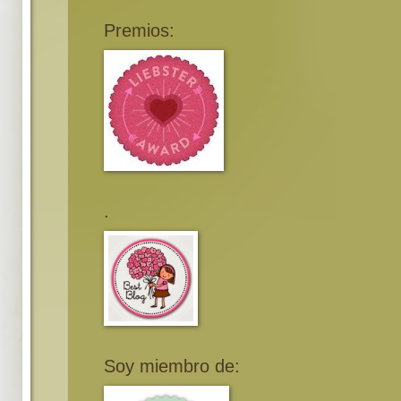
Premios:
.
Soy miembro de: