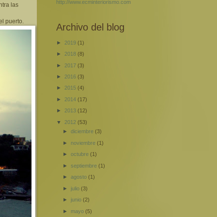
http://www.ecminteriorismo.com
tra las
el puerto.
Archivo del blog
►
2019
(1)
►
2018
(8)
►
2017
(3)
►
2016
(3)
►
2015
(4)
►
2014
(17)
►
2013
(12)
▼
2012
(53)
►
diciembre
(3)
►
noviembre
(1)
►
octubre
(1)
►
septiembre
(1)
►
agosto
(1)
►
julio
(3)
►
junio
(2)
►
mayo
(5)