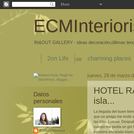
ECMInterior
IN&OUT GALLERY - ideas decoración,últimas tenden
2on Life
charming places
(12)
jueves, 29 de marzo 
HOTEL RA
Datos
isla...
personales
La llegada del buen tiem
que un amigo me invitó a
las Islas Eólicas. Despué
cuerpo me pedía un gin t
EcMInteriorismo
escalera encalada blanca