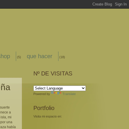
shop
que hacer
(5)
(18)
Nº DE VISITAS
eña
Powered by
Translate
Portfolio
 suerte
enece a
Visita mi espacio en:
isla, mi
 por una
raza había