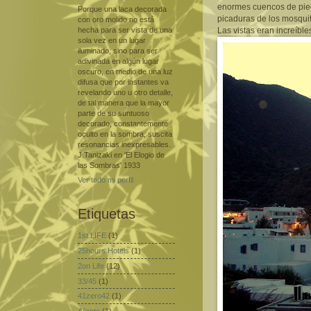
enormes cuencos de piedr
Porque una laca decorada
picaduras de los mosquit
con oro molido no está
hecha para ser vista de una
Las vistas eran increíble
sola vez en un lugar
iluminado, sino para ser
adivinada en algún lugar
oscuro, en medio de una luz
difusa que por instantes va
revelando uno u otro detalle,
de tal manera que la mayor
parte de su suntuoso
decorado, constantemente
oculto en la sombra, suscita
resonancias inexpresables.
J.Tanizaki en 'El Elogio de
las Sombras' 1933
Ver todo mi perfil
Etiquetas
1st LIFE
(1)
25hours Hotels
(1)
2on Life
(12)
33/45
(1)
41zero42
(1)